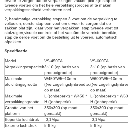
ervoor te zorgen dat de verpakkingen zakken plat zijn,stap de
tweede voeten om het hele verpakkingsproces af te maken,
verpakkingssnelheid verbeteren snel.
2, handmatige verpakking stappen 3 voet om de verpakking te
voltooien, eerste stap een voet om ervoor te zorgen dat de
zakken plat zijn, klaar voor het verpakken, stap tweede voet tot
stofzuigen,visuele controle of het vacuüm de vereiste bereikte,
stap de derde voet om de bestelling uit te voeren, automatisch
afpakken.
Specificatie
Model
VS-450TA
VS-600TA
Verpakkingscapaciteit
3~10 (op basis van
3~10 (op basis van
productgrootte)
productgrootte)
Maximale
W450*W5~10mm
W600*W5~10mm
afdichtingsgrootte
((verzegelingslijnbreedte,
((verzegelingslijnbre
op maat)
op maat)
Maximale
L ((onbeperkt) * W450 *
L ((onbeperkt) * W60
verpakkingsgrootte
H ((onbeperkt)
H ((onbeperkt)
Grootte van het
350x300 (op maat
350x300 (op maat
platform
gemaakt)
gemaakt)
Beperkte luchtdruk
-0,1Mpa
-0,1Mpa
Externe luchtdruk
5-8 kg
5-8 kg