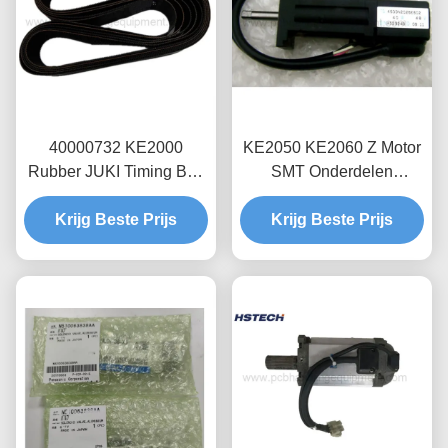
40000732 KE2000
KE2050 KE2060 Z Motor
Rubber JUKI Timing Belt
SMT Onderdelen
2350-5GT-70
40003253
Krijg Beste Prijs
TS4633N2026E602
Krijg Beste Prijs