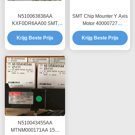
N510063838AA
SMT Chip Mounter Y Axis
KXF0DR6AA00 SMT
Motor 40000727
Machine Solenoïde Valve
TS4616N1020E200 Voor
Krijg Beste Prijs
Panasonic
Krijg Beste Prijs
JUKI 2050
N510043455AA
MTNM000171AA 15W