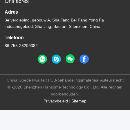
Ons adres
Adres
3e verdieping, gebouw A, Sha Tang Bei Fang Yong Fa
industriegebied, Sha Jing, Bao an, Shenzhen, China
Telefoon
86-755-23209382
China Goede kwaliteit PCB-behandelingsmateriaal Auteursrecht
© -2026 Shenzhen Hansome Technology Co., Ltd. Alle rechten
voorbehouden.
Privacybeleid
|
Sitemap