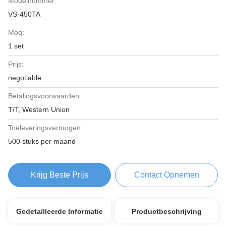
Modelnummer:
VS-450TA
Moq:
1 set
Prijs:
negotiable
Betalingsvoorwaarden:
T/T, Western Union
Toeleveringsvermogen:
500 stuks per maand
Krijg Beste Prijs
Contact Opnemen
Gedetailleerde Informatie
Productbeschrijving