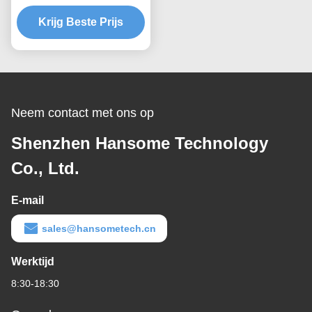
SMT-machinemotor
Panasonic CM602
Krijg Beste Prijs
Neem contact met ons op
Shenzhen Hansome Technology
Co., Ltd.
E-mail
sales@hansometech.cn
Werktijd
8:30-18:30