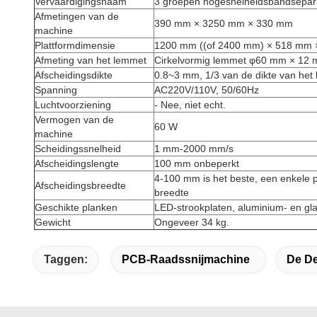
Vervaardigingsnaam
3 groepen hogesnelheidsbandsepar
Afmetingen van de
390 mm × 3250 mm × 330 mm
machine
Plattformdimensie
1200 mm ((of 2400 mm) × 518 mm
Afmeting van het lemmet
Cirkelvormig lemmet φ60 mm × 12
Afscheidingsdikte
0.8~3 mm, 1/3 van de dikte van het
Spanning
AC220V/110V, 50/60Hz
Luchtvoorziening
- Nee, niet echt.
Vermogen van de
60 W
machine
Scheidingssnelheid
1 mm-2000 mm/s
Afscheidingslengte
100 mm onbeperkt
4-100 mm is het beste, een enkele p
Afscheidingsbreedte
breedte
Geschikte planken
LED-strookplaten, aluminium- en gl
Gewicht
Ongeveer 34 kg.
Taggen:
PCB-Raadssnijmachine
De D