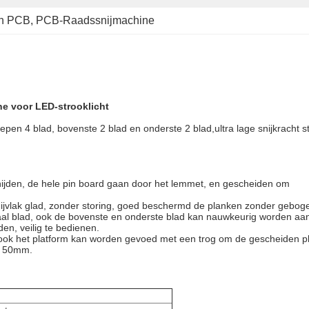
an PCB
, 
PCB-Raadssnijmachine
e voor LED-strooklicht
pen 4 blad, bovenste 2 blad en onderste 2 blad,ultra lage snijkracht 
 snijden, de hele pin board gaan door het lemmet, en gescheiden om
nijvlak glad, zonder storing, goed beschermd de planken zonder gebog
al blad, ook de bovenste en onderste blad kan nauwkeurig worden aa
n, veilig te bedienen.
r, ook het platform kan worden gevoed met een trog om de gescheiden p
 ~ 50mm.