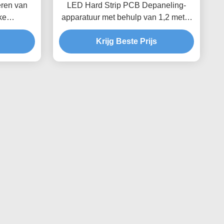
eren van
LED Hard Strip PCB Depaneling-
ke
apparatuur met behulp van 1,2 meter
-slot
platform 4 groepen Blade
Krijg Beste Prijs