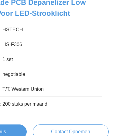
ade PCB Depanelizer Low
Voor LED-Strooklicht
HSTECH
HS-F306
1 set
negotiable
:
T/T, Western Union
:
200 stuks per maand
rijs
Contact Opnemen