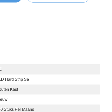
E
D Hard Strip Se
uten Kast
ieuw
00 Stuks Per Maand