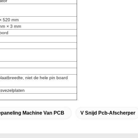
ator
 × 520 mm
 mm × 3 mm
 bord
laatbreedte, niet de hele pin board
asvezelplaten
epaneling Machine Van PCB
V Snijd Pcb-Afscherper