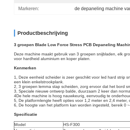
Markeren:
de depaneling machine v
Productbeschrijving
3 groepen Blade Low Force Stress PCB Depaneling Machin
Deze machine maakt gebruik van 3 groepen snijbladen, elk groe
voor hardheid aluminium en koper platen.
Kenmerken
1, Deze eenheid scheider is zeer geschikt voor led hard strip
een klein enkelstrookplank.
2, 3 groepen lemma stap scheiden, zorg ervoor dat het bord s
3, Speciale nieuwe ontwerp balde, duurzaam 2 keer dan norma
4De hele machine is hoog nauwkeurig, eenvoudig te onderhoude
5, De platformlengte heeft opties voor 1,2 meter en 2,4 mete
6, De hoogte van het platform kan worden ingesteld, bereik 0
Specificatie
Model
HS-F300