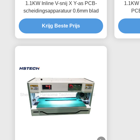
1.1KW Inline V-snij X Y-as PCB-
1.1KW C
scheidingsapparatuur 0.6mm blad
PCB
Krijg Beste Prijs