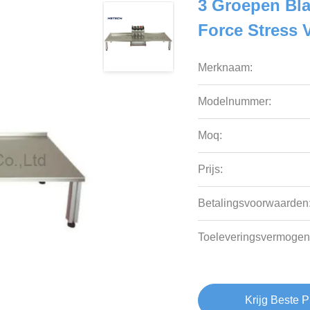
3 Groepen Bl
Force Stress 
Merknaam:
Modelnummer:
Moq:
Prijs:
Betalingsvoorwaarden
Toeleveringsvermogen
Krijg Beste P