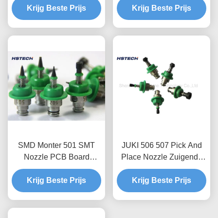
Krijg Beste Prijs
Krijg Beste Prijs
onderdelen
SMD Monter 501 SMT
JUKI 506 507 Pick And
Nozzle PCB Board
Place Nozzle Zuigende
Assembly FUJI Nxt
SMD-chips die op het
Krijg Beste Prijs
Nozzle
PCB worden geplaatst
Krijg Beste Prijs