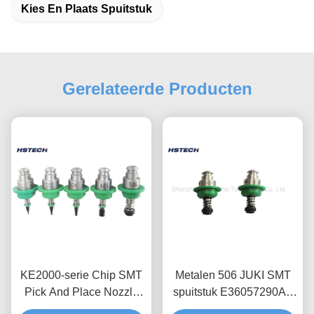
Kies En Plaats Spuitstuk
Gerelateerde Producten
KE2000-serie Chip SMT
Metalen 506 JUKI SMT
Pick And Place Nozzle
spuitstuk E36057290A0
JUKI 502 503 504 505
voor zuig SMD-