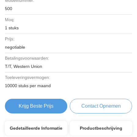
Modelnummer:
500
Moq:
1 stuks
Prijs:
negotiable
Betalingsvoorwaarden:
T/T, Western Union
Toeleveringsvermogen:
10000 stuks per maand
Krijg Beste Prijs
Contact Opnemen
Gedetailleerde Informatie
Productbeschrijving