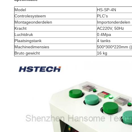
Model
HS-SP-4N
Controlesysteem
PLC's
Montageonderdelen
Importonderdelen
Kracht
AC220V, 50Hz
Luchtdruk
0.4Mpa
Plaatsingstank
4 tanks
Machinedimensies
500*300*220mm (
Bruto gewicht
16 kg