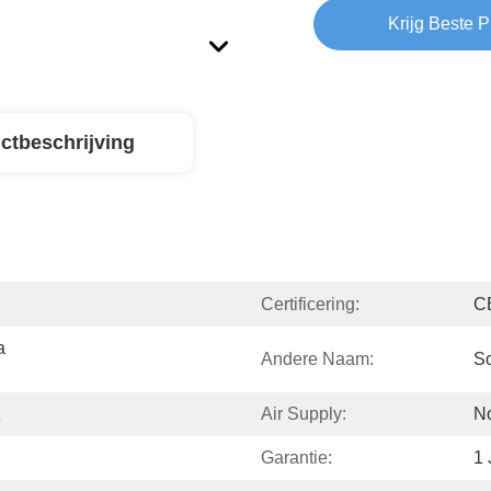
Krijg Beste P
ctbeschrijving
Certificering:
C
 
Andere Naam:
S
z
Air Supply:
N
Garantie:
1 