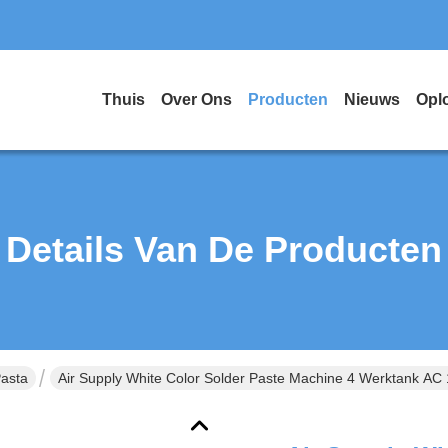
Thuis
Over Ons
Producten
Nieuws
Opl
Details Van De Producten
Pasta
Air Supply White Color Solder Paste Machine 4 Werktank A