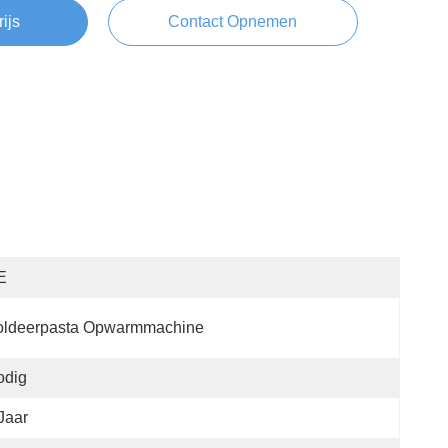
rijs
Contact Opnemen
E
oldeerpasta Opwarmmachine
odig
Jaar