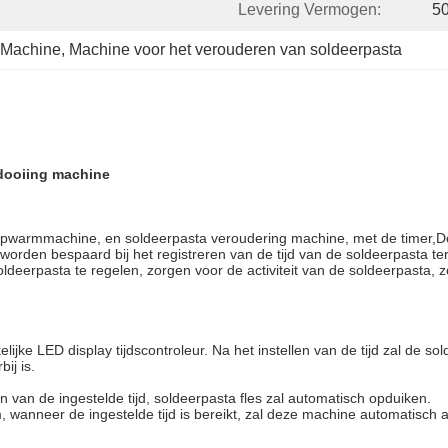
Levering Vermogen:
5
 Machine
, 
Machine voor het verouderen van soldeerpasta
tdooiing machine
 opwarmmachine, en soldeerpasta veroudering machine, met de timer,D
 worden bespaard bij het registreren van de tijd van de soldeerpasta 
deerpasta te regelen, zorgen voor de activiteit van de soldeerpasta, zo
lijke LED display tijdscontroleur. Na het instellen van de tijd zal de s
ij is.
ken van de ingestelde tijd, soldeerpasta fles zal automatisch opduiken.
wanneer de ingestelde tijd is bereikt, zal deze machine automatisch 