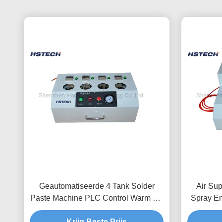
Geautomatiseerde 4 Tank Solder
Air Su
Paste Machine PLC Control Warm Up
Spray En
Time Checking
Krijg Beste Prijs