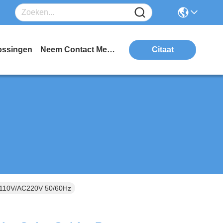
ossingen
Neem Contact Met Ons Op
Citaat
C 110V/AC220V 50/60Hz