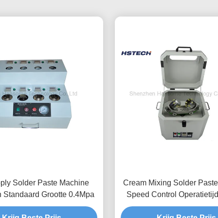
pply Solder Paste Machine
Cream Mixing Solder Past
 Standaard Grootte 0.4Mpa
Speed Control Operatietij
Krijg Beste Prijs
Krijg Beste Prijs