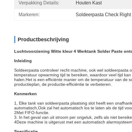
Verpakking Details:
Houten Kast
Markeren:
Soldeerpasta Check Right
Productbeschrijving
Luchtvoorziening Witte kleur 4 Werktank Solder Paste on
Inleiding
Soldeerpasta controleer recht machine, ook wel soldeerpasta
temperatuur opwarming tijd te bereiken, waardoor veel tijd kan
halen.Het is een efficiënte manier om de temperatuur van de sol
productieplan, de productie-efficiëntie te verbeteren.
Kenmerken
1, Elke tank van soldeerpasta plaatsing slot heeft een onafhanke
automatisch,Ook zal het automatisch los te laten als de tijd voorb
2Met FIFO-functie.
3. In het geval van uit stroom per ongeluk, zelfs als niet berei
4Deze machine is uitgerust met een automatisch alarmsysteem, 
Specificatie