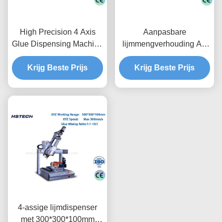
High Precision 4 Axis
Aanpasbare
Glue Dispensing Machine
lijmmengverhouding AB
met Teach Pendant
Lijmverspreidingsmachine
Krijg Beste Prijs
Programming en
Krijg Beste Prijs
met ±0,02 mm
300mm/s Max Speed
herhalingsnauwkeurigheid
en 300*300*100 mm
werkbereik
4-assige lijmdispenser
met 300*300*100mm