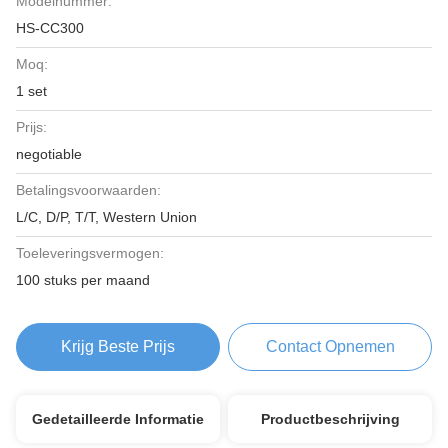
Modelnummer:
HS-CC300
Moq:
1 set
Prijs:
negotiable
Betalingsvoorwaarden:
L/C, D/P, T/T, Western Union
Toeleveringsvermogen:
100 stuks per maand
Krijg Beste Prijs
Contact Opnemen
Gedetailleerde Informatie
Productbeschrijving