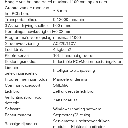
Hoogte van het onderdeel
maximaal 100 mm op en neer
Grootte van de rand van
≥ 5 mm
het PCB-bord
Transportsnelheid
0-12000 mm/min
3 As aandrijving snelheid
800 mm/s
Herhalingsnauwkeurigheid
±0,02 mm
Programma's voor opslag
maximaal 1000
Stroomvoorziening
AC220/110V
Luchtdruk
4-kgf/cm2
Kleefreservoir
10L, handmatig roeren
Besturingsmodus
Industriële PC+Motion-besturingskaart
Lineaire
Intelligente aanpassing
geleidingsregeling
Programmeringsmodus
Manuele onderwijs
Communicatiepoort
SMEMA
Lichtbron
Zelf uitgeruste lichtbron
Verlichtingsbron voor
Zelf uitgerust
detectie
Software
Windows+coating software
Bestuursmotor
Stepmotor ((2 stuks)
Servomotor + schroevendrijver-
3-assige rijmodus
module + Elektrische cilinder