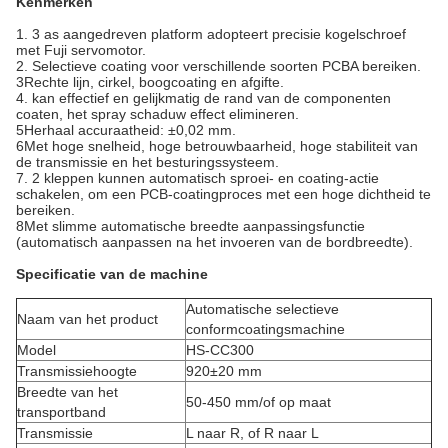
Kenmerken
1. 3 as aangedreven platform adopteert precisie kogelschroef
met Fuji servomotor.
2. Selectieve coating voor verschillende soorten PCBA bereiken.
3Rechte lijn, cirkel, boogcoating en afgifte.
4. kan effectief en gelijkmatig de rand van de componenten
coaten, het spray schaduw effect elimineren.
5Herhaal accuraatheid: ±0,02 mm.
6Met hoge snelheid, hoge betrouwbaarheid, hoge stabiliteit van
de transmissie en het besturingssysteem.
7. 2 kleppen kunnen automatisch sproei- en coating-actie
schakelen, om een PCB-coatingproces met een hoge dichtheid te
bereiken.
8Met slimme automatische breedte aanpassingsfunctie
(automatisch aanpassen na het invoeren van de bordbreedte).
Specificatie van de machine
Automatische selectieve
Naam van het product
conformcoatingsmachine
Model
HS-CC300
Transmissiehoogte
920±20 mm
Breedte van het
50-450 mm/of op maat
transportband
Transmissie
L naar R, of R naar L