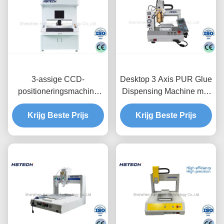
3-assige CCD-
Desktop 3 Axis PUR Glue
positioneringsmachine
Dispensing Machine met
voor viskeuze
300 mm/s snelheid en
lijmapplicatie met dubbel
Krijg Beste Prijs
Krijg Beste Prijs
0,02 mm
tafelsysteem en een
herhalingsnauwkeurigheid
nauwkeurigheid van
±0,02 mm voor SMT
PCB-assemblage