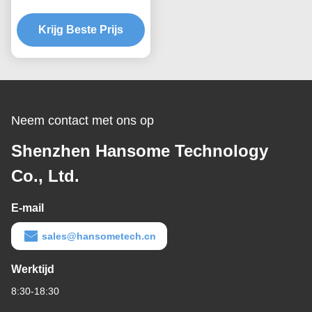
werkbereik, ±0.02mm
herhalingsnauwkeurigheid
Krijg Beste Prijs
en 1:1-10:1 lijm
mengverhouding
Neem contact met ons op
Shenzhen Hansome Technology
Co., Ltd.
E-mail
sales@hansometech.cn
Werktijd
8:30-18:30