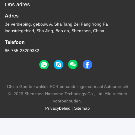
Ons adres
Adres
3e verdieping, gebouw A, Sha Tang Bei Fang Yong Fa
industriegebied, Sha Jing, Bao an, Shenzhen, China
Telefoon
86-755-23209382
China Goede kwaliteit PCB-behandelingsmateriaal Auteursrecht
© -2026 Shenzhen Hansome Technology Co., Ltd. Alle rechten
voorbehouden.
Privacybeleid
|
Sitemap